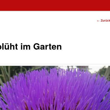
Beitrags
←
Zurüc
Navigat
blüht im Garten