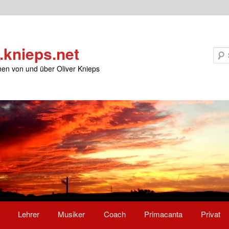
knieps.net
nen von und über Oliver Knieps
Lehrer
Musiker
Coach
Primacanta
Privat